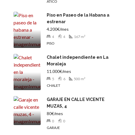
ÁTICO
Piso en Paseo de la Habana a
estrenar
4.200€/mes
4
4
167
m²
PISO
Chalet independiente en La
Moraleja
11.000€/mes
5
6
500
m²
CHALET
GARAJE EN CALLE VICENTE
MUZAS, 4
80€/mes
0
0
GARAJE