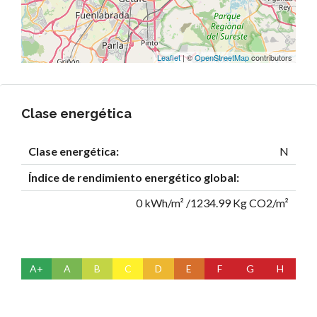
Leaflet
| ©
OpenStreetMap
contributors
Clase energética
Clase energética:
N
Índice de rendimiento energético global:
0 kWh/m² /1234.99 Kg CO2/m²
A+
A
B
C
D
E
F
G
H