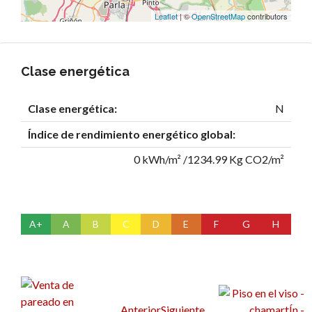
Leaflet
| ©
OpenStreetMap
contributors
Clase energética
Clase energética:
N
Índice de rendimiento energético global:
0 kWh/m² /1234.99 Kg CO2/m²
A+
A
B
C
D
E
F
G
H
Anterior
Siguiente