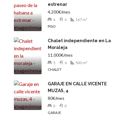
estrenar
4.200€/mes
4
4
167
m²
PISO
Chalet independiente en La
Moraleja
11.000€/mes
5
6
500
m²
CHALET
GARAJE EN CALLE VICENTE
MUZAS, 4
80€/mes
0
0
GARAJE