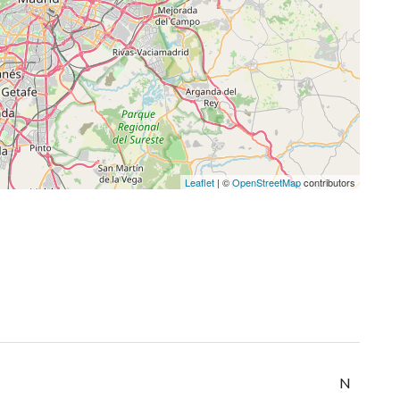
Leaflet
| ©
OpenStreetMap
contributors
N