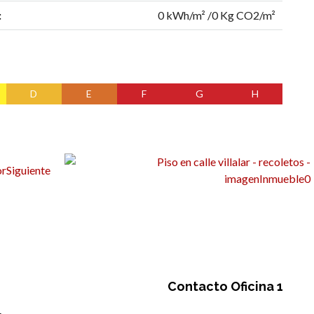
:
0 kWh/m² /0 Kg CO2/m²
D
E
F
G
H
or
Siguiente
Contacto Oficina 1