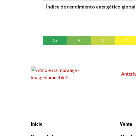
Índice de rendimiento energético global
A+
A
B
C
Anteri
Inicio
Venta