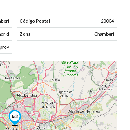
beri
Código Postal
28004
drid
Zona
Chamberi
prov