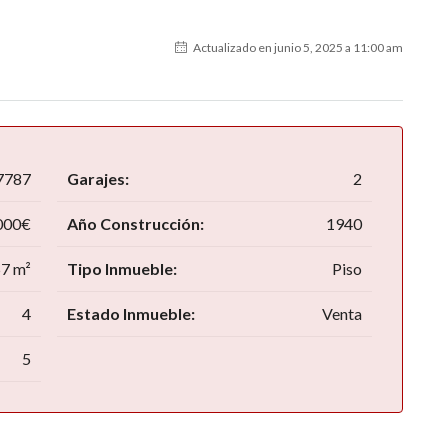
Actualizado en junio 5, 2025 a 11:00 am
7787
Garajes:
2
000€
Año Construcción:
1940
7 m²
Tipo Inmueble:
Piso
4
Estado Inmueble:
Venta
5