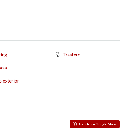
king
Trastero
aza
 exterior
Abierto en Google Maps