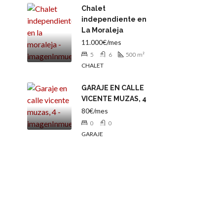
Chalet
independiente en
La Moraleja
11.000€/mes
5
6
500
m²
CHALET
GARAJE EN CALLE
VICENTE MUZAS, 4
80€/mes
0
0
GARAJE