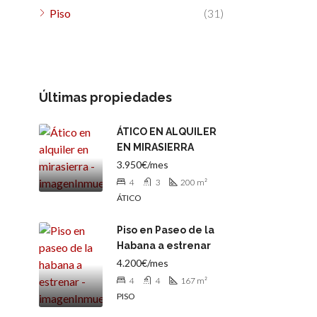
Piso
(31)
Últimas propiedades
ÁTICO EN ALQUILER
EN MIRASIERRA
3.950€/mes
4
3
200
m²
ÁTICO
Piso en Paseo de la
Habana a estrenar
4.200€/mes
4
4
167
m²
PISO