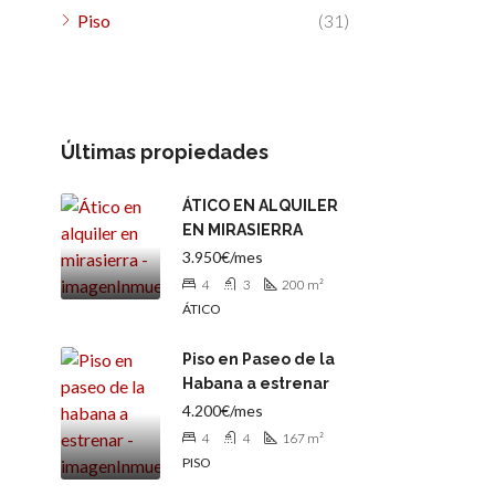
Piso
(31)
Últimas propiedades
ÁTICO EN ALQUILER
EN MIRASIERRA
3.950€/mes
4
3
200
m²
ÁTICO
Piso en Paseo de la
Habana a estrenar
4.200€/mes
4
4
167
m²
PISO