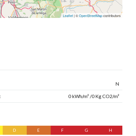
Leaflet
| ©
OpenStreetMap
contributors
N
:
0 kWh/m² /0 Kg CO2/m²
D
E
F
G
H