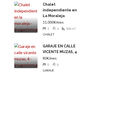
Chalet
independiente en
La Moraleja
11.000€/mes
5
6
500
m²
CHALET
GARAJE EN CALLE
VICENTE MUZAS, 4
80€/mes
0
0
GARAJE