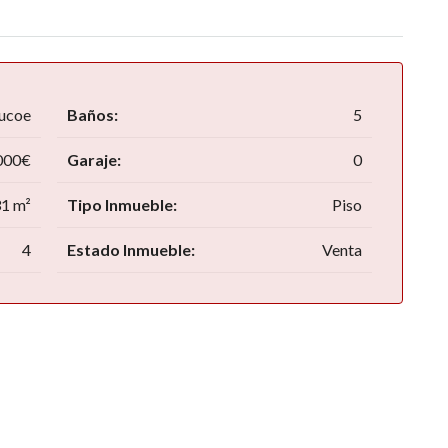
aucoe
Baños:
5
000€
Garaje:
0
1 m²
Tipo Inmueble:
Piso
4
Estado Inmueble:
Venta