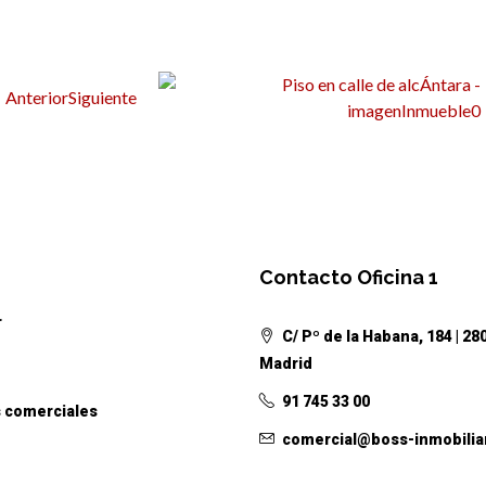
Anterior
Siguiente
Contacto Oficina 1
r
C/ Pº de la Habana, 184 | 28
Madrid
91 745 33 00
 comerciales
comercial@boss-inmobilia