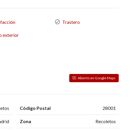
facción
Trastero
 exterior
Abierto en Google Maps
etos
Código Postal
28001
drid
Zona
Recoletos