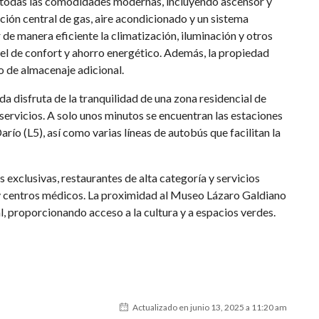
e todas las comodidades modernas, incluyendo ascensor y
cción central de gas, aire acondicionado y un sistema
de manera eficiente la climatización, iluminación y otros
vel de confort y ahorro energético. Además, la propiedad
o de almacenaje adicional.
da disfruta de la tranquilidad de una zona residencial de
e servicios. A solo unos minutos se encuentran las estaciones
ío (L5), así como varias líneas de autobús que facilitan la
exclusivas, restaurantes de alta categoría y servicios
 centros médicos. La proximidad al Museo Lázaro Galdiano
al, proporcionando acceso a la cultura y a espacios verdes.
Actualizado en junio 13, 2025 a 11:20 am