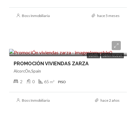
Boss Inmobiliaria
hace 5 meses
Consultar
VENTA
OBRA NUEVA
PROMOCIÓN VIVIENDAS ZARZA
AlcorcÓn,Spain
2
0
65
m²
PISO
Boss Inmobiliaria
hace 2 años