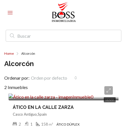
Home
Alcorcón
Alcorcón
Ordenar por:
Orden por defecto
2 Inmuebles
391.000€
VENTA
ÁTICO EN LA CALLE ZARZA
Casco Antiguo,Spain
2
1
158
m²
ÁTICO DÚPLEX