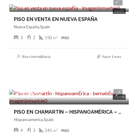
1.325.000€
VENTA
PISO EN VENTA EN NUEVA ESPAÑA
Nueva España,Spain
3
2
150
m²
PISO
Boss Inmobiliaria
hace 1 mes
2.500.000€
VENTA
PISO EN CHAMARTÍN – HISPANOAMÉRICA – BERNABÉU
Hispanoamerica,Spain
4
3
245
m²
PISO