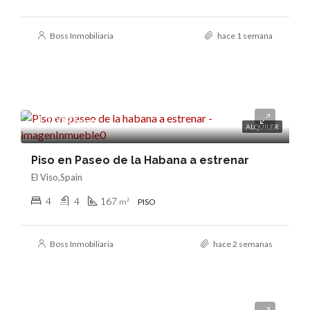
Boss Inmobiliaria
hace 1 semana
4.200€/mes
ALQUILER
Piso en Paseo de la Habana a estrenar
El Viso,Spain
4
4
167
m²
PISO
Boss Inmobiliaria
hace 2 semanas