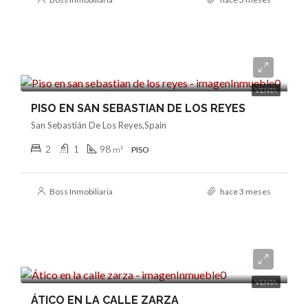
359.000€
VENTA
PISO EN SAN SEBASTIAN DE LOS REYES
San Sebastián De Los Reyes,Spain
2
1
98
m²
PISO
Boss Inmobiliaria
hace 3 meses
391.000€
VENTA
ÁTICO EN LA CALLE ZARZA