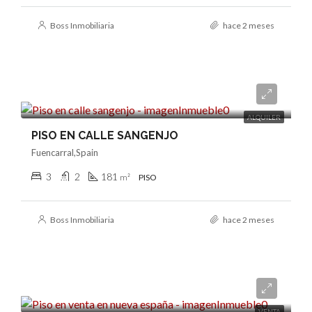
Boss Inmobiliaria
hace 2 meses
2.600€/mes
ALQUILER
PISO EN CALLE SANGENJO
Fuencarral,Spain
3
2
181
m²
PISO
Boss Inmobiliaria
hace 2 meses
1.325.000€
VENTA