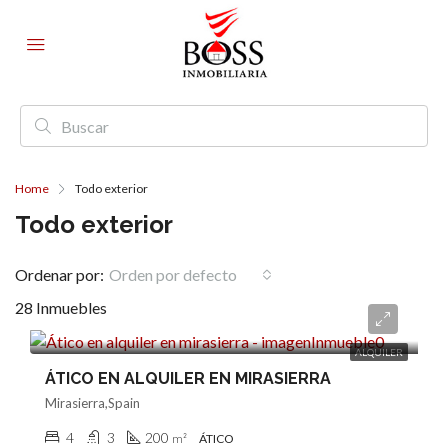
Home
Todo exterior
Todo exterior
Ordenar por:
Orden por defecto
28 Inmuebles
3.950€/mes
ALQUILER
ÁTICO EN ALQUILER EN MIRASIERRA
Mirasierra,Spain
4
3
200
m²
ÁTICO