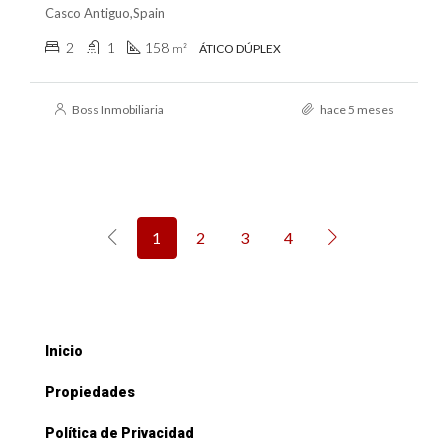
Casco Antiguo,Spain
2
1
158
m²
ÁTICO DÚPLEX
Boss Inmobiliaria
hace 5 meses
1
2
3
4
Inicio
Propiedades
Política de Privacidad