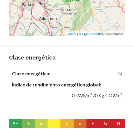
Leaflet
| ©
OpenStreetMap
contributors
Clase energética
Clase energética:
N
Índice de rendimiento energético global:
0 kWh/m² /0 Kg CO2/m²
A+
A
B
C
D
E
F
G
H