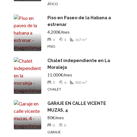
ÁTICO
Piso en Paseo de la Habana a
estrenar
4.200€/mes
4
4
167
m²
PISO
Chalet independiente en La
Moraleja
11.000€/mes
5
6
500
m²
CHALET
GARAJE EN CALLE VICENTE
MUZAS, 4
80€/mes
0
0
GARAJE