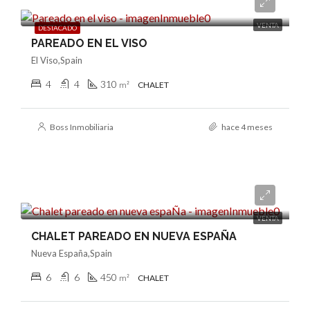
4.350.000€
VENTA
DESTACADO
PAREADO EN EL VISO
El Viso,Spain
4
4
310
m²
CHALET
Boss Inmobiliaria
hace 4 meses
4.400.000€
VENTA
CHALET PAREADO EN NUEVA ESPAÑA
Nueva España,Spain
6
6
450
m²
CHALET