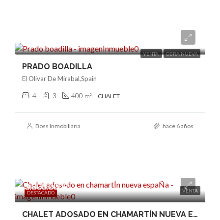
Consultar
VENTA
OBRA NUEVA
PRADO BOADILLA
El Olivar De Mirabal,Spain
4
3
400
m²
CHALET
Boss Inmobiliaria
hace 6 años
3.800.000€
VENTA
DESTACADO
CHALET ADOSADO EN CHAMARTÍN NUEVA ESPAÑA