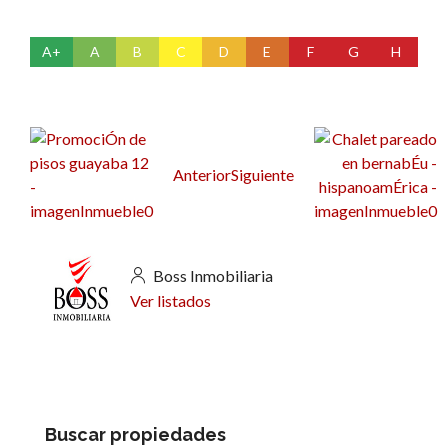
A+
A
B
C
D
E
F
G
H
Anterior
Siguiente
Boss Inmobiliaria
Ver listados
Buscar propiedades