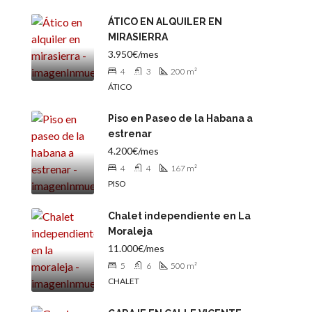
ÁTICO EN ALQUILER EN
MIRASIERRA
3.950€/mes
4
3
200
m²
ÁTICO
Piso en Paseo de la Habana a
estrenar
4.200€/mes
4
4
167
m²
PISO
Chalet independiente en La
Moraleja
11.000€/mes
5
6
500
m²
CHALET