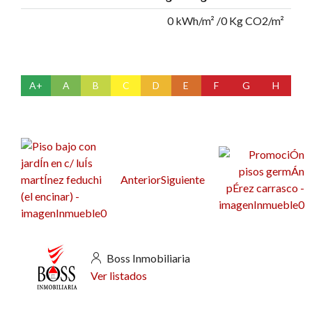
0 kWh/m² /0 Kg CO2/m²
A+
A
B
C
D
E
F
G
H
Anterior
Siguiente
Boss Inmobiliaria
Ver listados