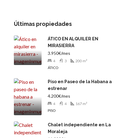
Últimas propiedades
ÁTICO EN ALQUILER EN
MIRASIERRA
3.950€/mes
4
3
200
m²
ÁTICO
Piso en Paseo de la Habana a
estrenar
4.200€/mes
4
4
167
m²
PISO
Chalet independiente en La
Moraleja