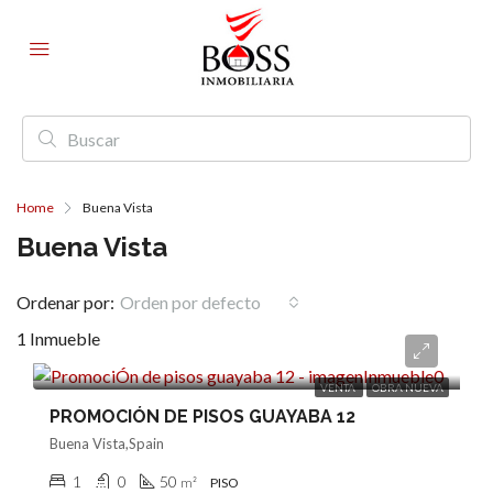
Home
Buena Vista
Buena Vista
Ordenar por:
Orden por defecto
1 Inmueble
Consultar
VENTA
OBRA NUEVA
PROMOCIÓN DE PISOS GUAYABA 12
Buena Vista,Spain
1
0
50
m²
PISO