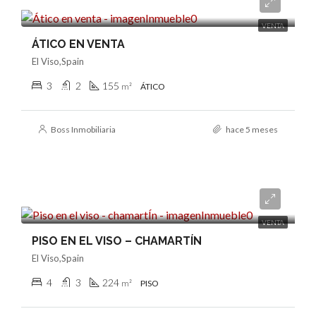
1.299.000€
VENTA
ÁTICO EN VENTA
El Viso,Spain
3
2
155
m²
ÁTICO
Boss Inmobiliaria
hace 5 meses
950.000€
VENTA
PISO EN EL VISO – CHAMARTÍN
El Viso,Spain
4
3
224
m²
PISO