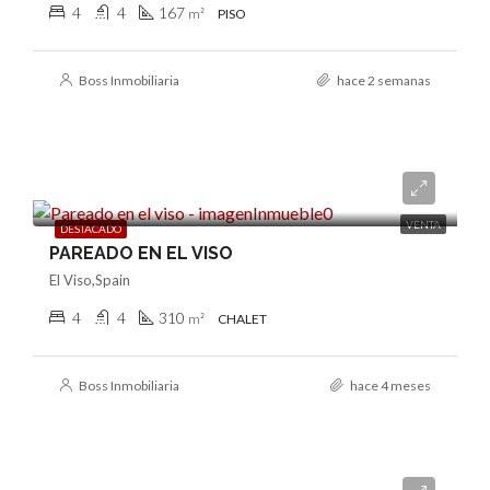
4
4
167
m²
PISO
Boss Inmobiliaria
hace 2 semanas
4.350.000€
VENTA
DESTACADO
PAREADO EN EL VISO
El Viso,Spain
4
4
310
m²
CHALET
Boss Inmobiliaria
hace 4 meses